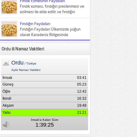
Fındık Ezmesinin Faydaları
çeşitlendiğini belirterek,...
Fındık ezmesi, fındığın preslenmesi ve
ezilmesi ile elde edilir ve fındığın
faydaları ile aynı özelliği...
Fındığın Faydaları
Fındığın Faydaları Ülkemizde yoğun
olarak Karadeniz Bölgesinde
yetişmekte olan fındık huşgiller
ailesinin ılıman iklimleri seven
Ordu ili Namaz Vakitleri
üyesidir....