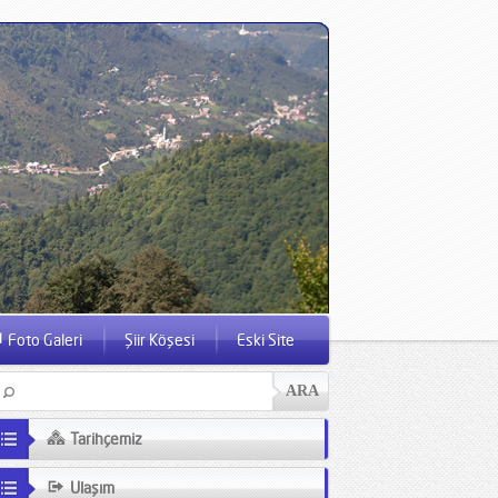
Foto Galeri
Şiir Köşesi
Eski Site
Tarihçemiz
Ulaşım