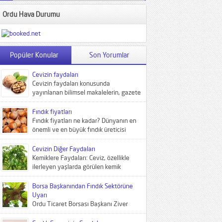
Ordu Hava Durumu
Popüler Konular
Son Yorumlar
Cevizin faydaları
Cevizin faydaları konusunda
yayınlanan bilimsel makalelerin, gazete
haberlerinin ve uzman görüşlerinin
ortak noktası cevizin “kötü...
Fındık fiyatları
Fındık fiyatları ne kadar? Dünyanın en
önemli ve en büyük fındık üreticisi
Türkiye'de fındık Karadeniz insanının...
Cevizin Diğer Faydaları
Kemiklere Faydaları: Ceviz, özellikle
ilerleyen yaşlarda görülen kemik
zayıflamasını ve kemiklerde yaşnan
mineral kaybını yavaşlatan yiyecekler...
Borsa Başkanından Fındık Sektörüne
Uyarı
Ordu Ticaret Borsası Başkanı Ziver
Kahraman, dünya fındık sektörünün
artık biçim değiştirdiğini, aktörlerin