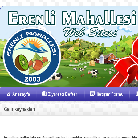
Anasayfa
Ziyaretçi Defteri
İletişim Formu
Gelir kaynakları
Erenli mahallesinin en önemli geçim kaynakları genellikle tarım ve hayvancılıktı