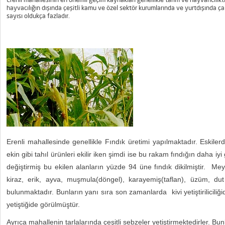
hayvacılığın dışında çeşitli kamu ve özel sektör kurumlarında ve yurtdışında ça
sayısı oldukça fazladır.
Erenli mahallesinde genellikle Fındık üretimi yapılmaktadır. Eskiler
ekin gibi tahıl ürünleri ekilir iken şimdi ise bu rakam fındığın daha i
değiştirmiş bu ekilen alanların yüzde 94 üne fındık dikilmiştir. Me
kiraz, erik, ayva, muşmula(döngel), karayemiş(taflan), üzüm, dut
bulunmaktadır. Bunların yanı sıra son zamanlarda kivi yetiştiriliciliği
yetiştiğide görülmüştür.
Ayrıca mahallenin tarlalarında çeşitli sebzeler yetiştirmektedirler. Bu